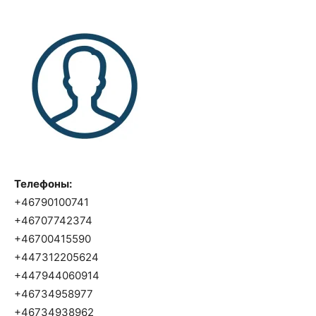
Телефоны:
+46790100741
+46707742374
+46700415590
+447312205624
+447944060914
+46734958977
+46734938962