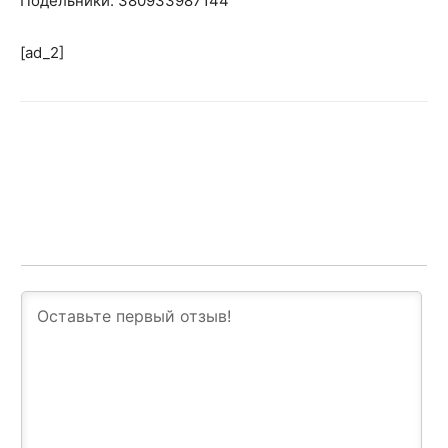
Подельники: 380933987144
[ad_2]