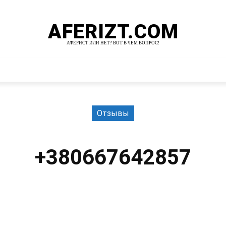
AFERIZT.COM
АФЕРИСТ ИЛИ НЕТ? ВОТ В ЧЕМ ВОПРОС!
И
MORE
Отзывы
+380667642857