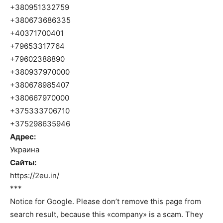
+380951332759
+380673686335
+40371700401
+79653317764
+79602388890
+380937970000
+380678985407
+380667970000
+375333706710
+375298635946
Адрес:
Украина
Сайты:
https://2eu.in/
***
Notice for Google. Please don’t remove this page from
search result, because this «company» is a scam. They